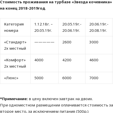
Стоимость проживания на турбазе «Звезда кочевника»
на конец 2018-2019год
.
Категория
1.12.18г. –
20.05.19г.-
20.06.19г.-
номера
20.05.19г.
20.06.19г.
20.08.19г.
«Стандарт»
—————
2600
3000
2х местный
«Комфорт»
4000
4200
4600
2х местный
«Люкс»
5000
6000
7000
*Примечание:
в цену включен завтрак на двоих.
При одноместном размещении оплачивается стоимость за
второе место, за исключением питания (500р.)