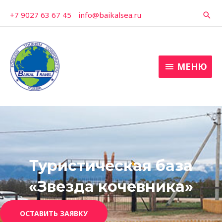
Перейти
+7 9027 63 67 45
-
info@baikalsea.ru
Пои
к
содержимому
МЕНЮ
МЕНЮ
Туристическая база
«Звезда кочевника»
ОСТАВИТЬ ЗАЯВКУ