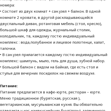
номера:
• Состоит из двух комнат + сан.узел + балкон. В одной
комнате 2 кровати, в другой раскладывающийся
двуспальный диван, ротанговая мебель (стол, кресло),
большой шкаф для одежды, журнальный столик,
холодильник, тв, каждому гостю индивидуальный
комплекс : вода,полубанное и лицевое полотенце, халат,
тапочки.
• В сан.узел прилагается каждому гостю индивидуальный
комплекс: шампунь, мыло, гель для душа, зубной набор.
• Большой балкон с видом на Байкал, где есть стол и
стулья для вечерних посиделок на свежем воздухе.
Питание:
Питание предлагается в кафе-юрте, ресторан – юрте.
Меню традиционное (бурятская, русская ),
вегетарианская, мусульманская кухня. Вы обязательно
отведаете у нас наивкуснейших бууз(позы), запеченного