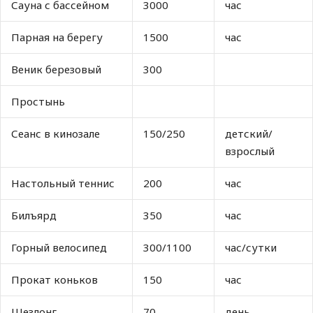
Сауна с бассейном
3000
час
Парная на берегу
1500
час
Веник березовый
300
Простынь
Сеанс в кинозале
150/250
детский/
взрослый
Настольный теннис
200
час
Билъярд
350
час
Горный велосипед
300/1100
час/сутки
Прокат коньков
150
час
Шезлонг
70
день