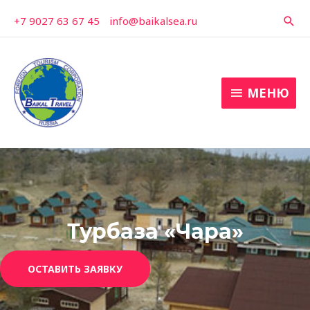
Перейти
+7 9027 63 67 45
-
info@baikalsea.ru
Пои
к
содержимому
МЕНЮ
МЕНЮ
Турбаза «Чара»
ОСТАВИТЬ ЗАЯВКУ