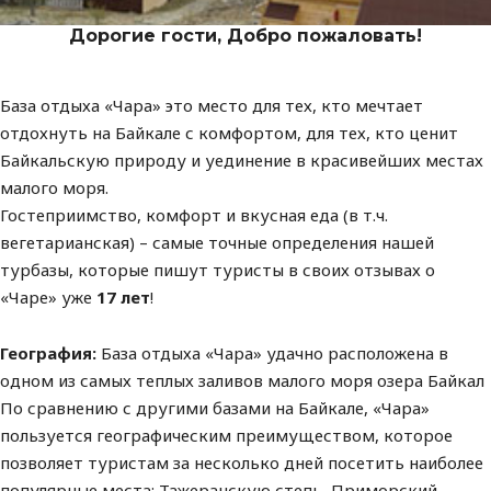
Дорогие гости, Добро пожаловать!
База отдыха «Чара» это место для тех, кто мечтает
отдохнуть на Байкале с комфортом, для тех, кто ценит
Байкальскую природу и уединение в красивейших местах
малого моря.
Гостеприимство, комфорт и вкусная еда (в т.ч.
вегетарианская) – самые точные определения нашей
турбазы, которые пишут туристы в своих отзывах о
«Чаре» уже
17 лет
!
География:
База отдыха
«Чара»
удачно расположена в
одном из самых теплых
заливов малого моря озера Байкал
По сравнению с другими базами на Байкале, «Чара»
пользуется географическим преимуществом, которое
позволяет туристам за несколько дней посетить наиболее
популярные места: Тажеранскую степь, Приморский