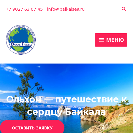
Перейти
+7 9027 63 67 45
-
info@baikalsea.ru
Пои
к
содержимому
МЕНЮ
МЕНЮ
Ольхон — путешествие к
сердцу Байкала
ОСТАВИТЬ ЗАЯВКУ