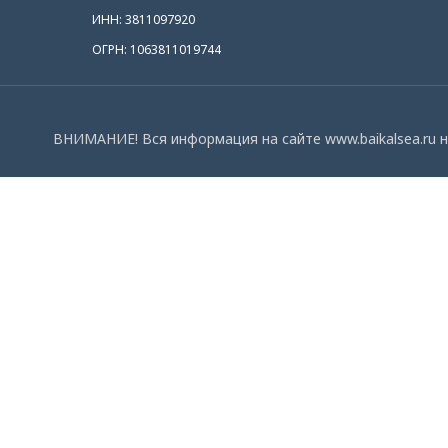
ИНН: 3811097920
ОГРН: 1063811019744
ВНИМАНИЕ! Вся информация на сайте www.baikalsea.ru н
СПРОСИТЕ НАС
Мы с удовольствием ответим на ваши вопросы
Name
Email