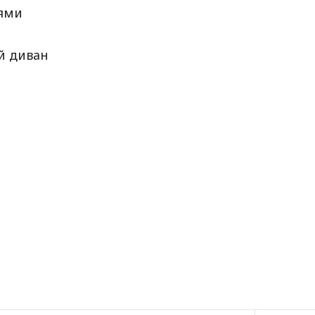
тями
й диван