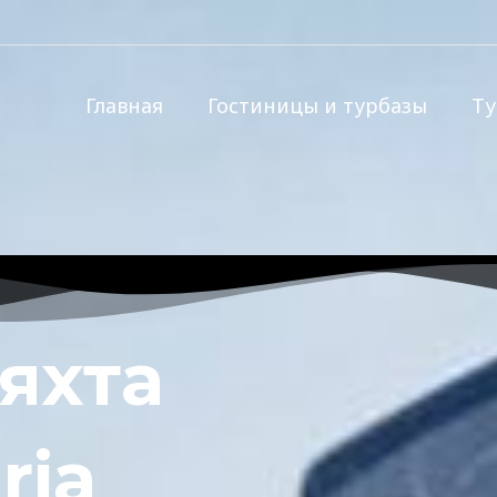
Главная
Гостиницы и турбазы
Т
яхта
ria