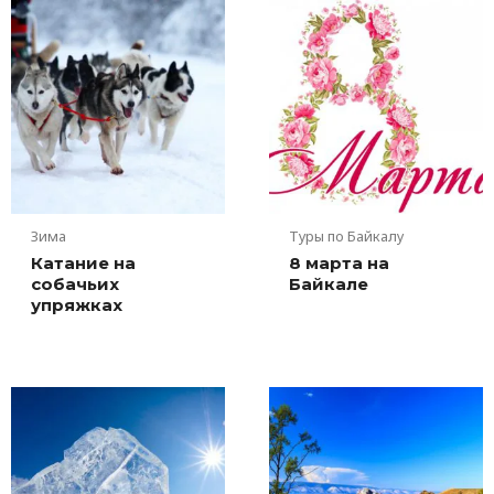
Зима
Туры по Байкалу
Катание на
8 марта на
собачьих
Байкале
упряжках