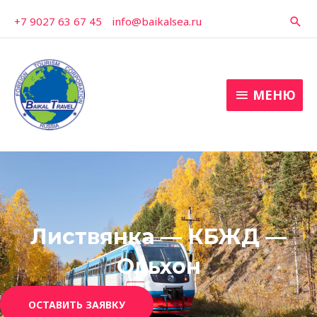
Перейти
+7 9027 63 67 45
-
info@baikalsea.ru
Пои
к
содержимому
МЕНЮ
МЕНЮ
Листвянка — КБЖД —
Ольхон
ОСТАВИТЬ ЗАЯВКУ