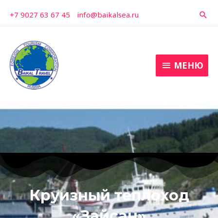
Перейти
+7 9027 63 67 45
-
info@baikalsea.ru
Пои
к
содержимому
МЕНЮ
МЕНЮ
Круизный теплоход
«Зайсан»