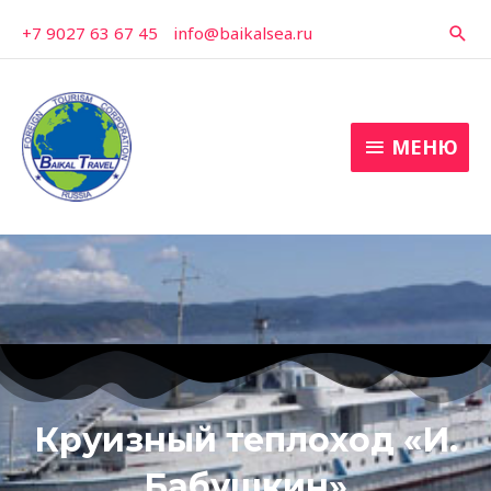
Перейти
+7 9027 63 67 45
-
info@baikalsea.ru
Пои
к
содержимому
МЕНЮ
МЕНЮ
Круизный теплоход «И.
Бабушкин»