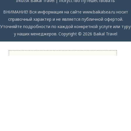
Irkutsk Baikal Travel | Искусство путешествовать
ВНИМАНИЕ! Вся информация на сайте www.baikalsea.ru носит
справочный характер и не является публичной офертой.
Уточняйте подробности по каждой конкретной услуге или туру
у наших менеджеров. Copyright © 2026 Baikal Travel
СПРОСИТЕ НАС
Мы с удовольствием ответим на ваши вопросы
Name
Email
Phone