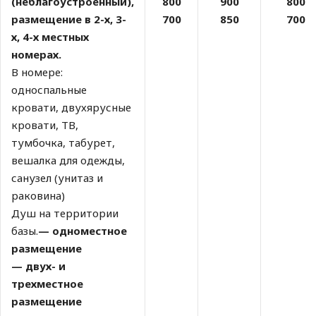
(неблагоустроенный),
800
900
800
размещение в 2-х, 3-
700
850
700
х, 4-х местных
номерах.
В номере:
односпальные
кровати, двухярусные
кровати, ТВ,
тумбочка, табурет,
вешалка для одежды,
санузел (унитаз и
раковина)
Душ на территории
базы.
— одноместное
размещение
— двух- и
трехместное
размещение