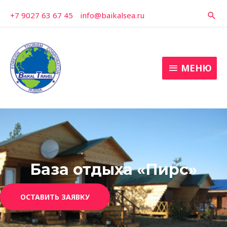
Перейти
+7 9027 63 67 45
-
info@baikalsea.ru
Пои
к
содержимому
МЕНЮ
МЕНЮ
База отдыха «Пирс»
ОСТАВИТЬ ЗАЯВКУ