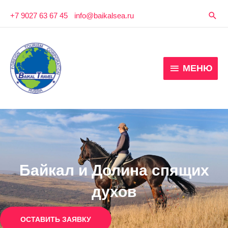
Перейти
Пои
+7 9027 63 67 45
-
info@baikalsea.ru
к
содержимому
МЕНЮ
МЕНЮ
Байкал и Долина спящих
духов
ОСТАВИТЬ ЗАЯВКУ