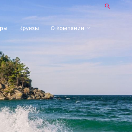
Поиск
уры
Круизы
О Компании