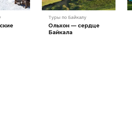
у
Туры по Байкалу
ские
Ольхон — сердце
Байкала