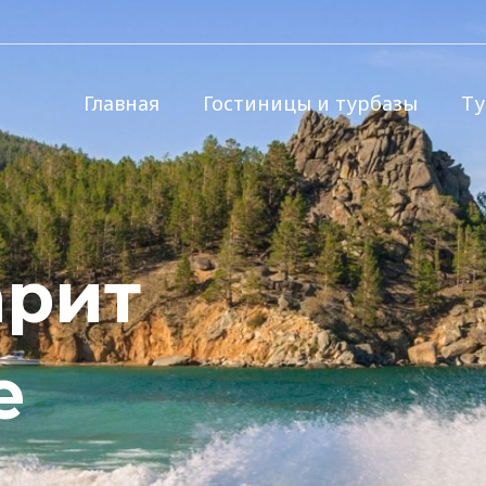
Главная
Гостиницы и турбазы
Т
арит
е