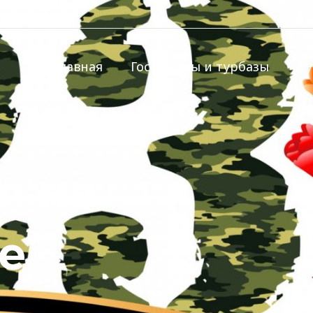
Главная
Гостиницы и турбазы
Т
я на
е