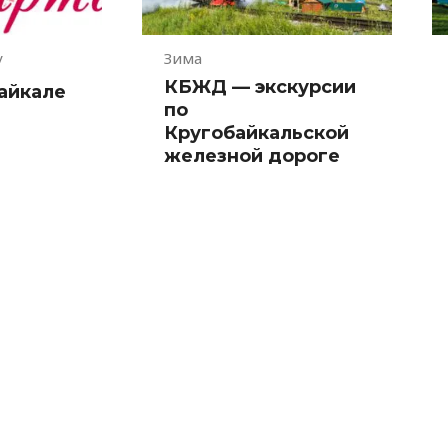
у
Зима
КБЖД — экскурсии
Байкале
по
Кругобайкальской
железной дороге