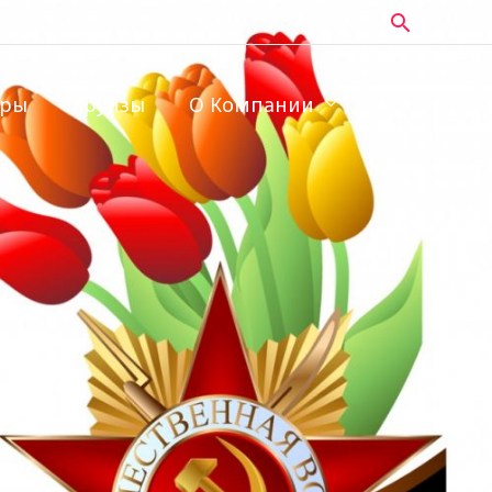
Поиск
уры
Круизы
О Компании